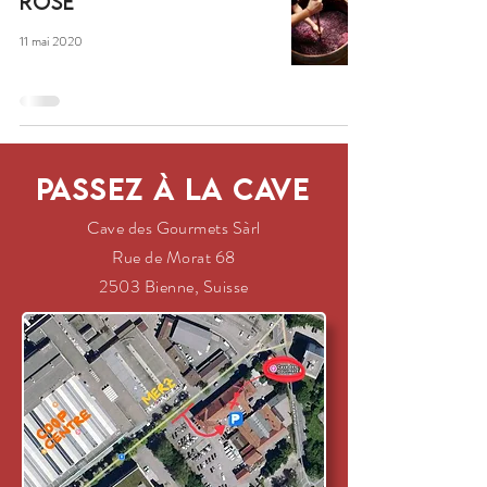
ROSÉ
11 mai 2020
Passez à la cave
Cave des Gourmets Sàrl
Rue de Morat 68
2503 Bienne, Suisse