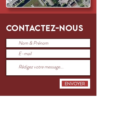
Contactez-nous
Envoyer
Ou appelez-nous pendant les heures de
bureau au
076 417 16 64
.