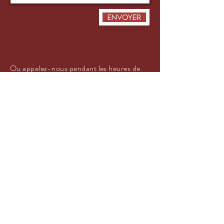
Envoyer
Ou appelez-nous pendant les heures de
bureau au
076 417 16 64
.
HORAIRES
D'OUVERTURE
Mercredi & jeudi : 16h00-19h00
Samedi : 10h00 - 12h00