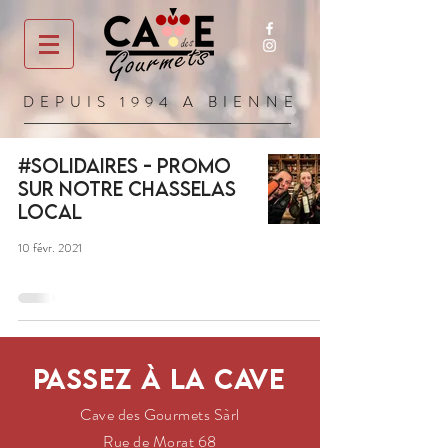
DEPUIS 1994 A BIENNE
#solidaires - Promo
sur notre Chasselas
local
10 févr. 2021
Passez à la cave
Cave des Gourmets Sàrl
Rue de Morat 68