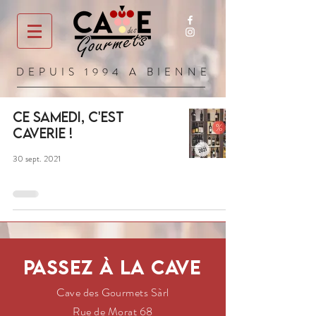
DEPUIS 1994 A BIENNE
Ce samedi, c'est
Caverie !
30 sept. 2021
Passez à la cave
Cave des Gourmets Sàrl
Rue de Morat 68