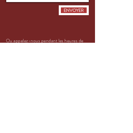
Envoyer
Ou appelez-nous pendant les heures de
bureau au
076 417 16 64
.
HORAIRES
D'OUVERTURE
Mercredi & jeudi : 16h00-19h00
Samedi : 10h00 - 12h00