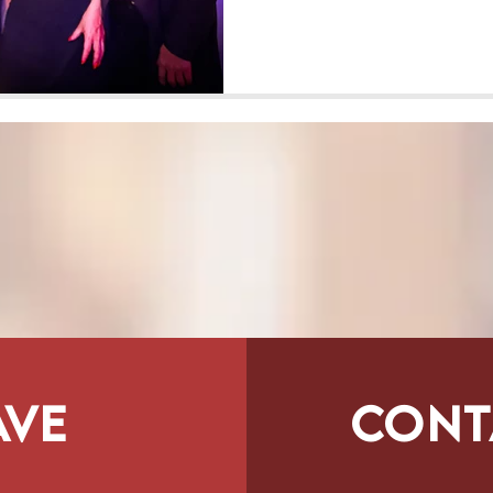
ave
Cont