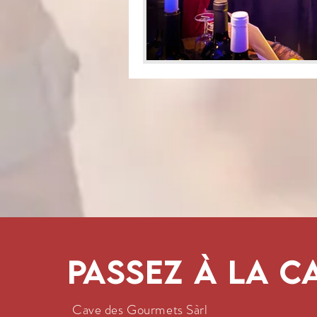
Passez à la c
Cave des Gourmets Sàrl