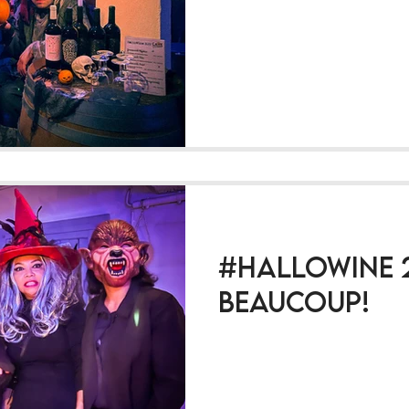
#Hallowine 2
beaucoup!