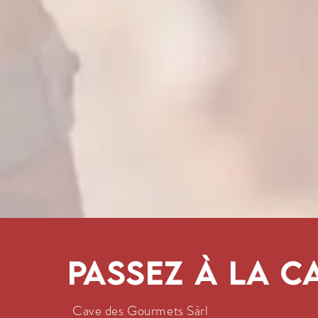
Passez à la c
Cave des Gourmets Sàrl