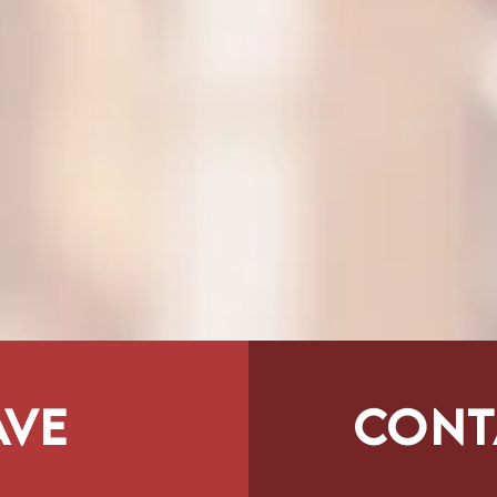
ave
Cont