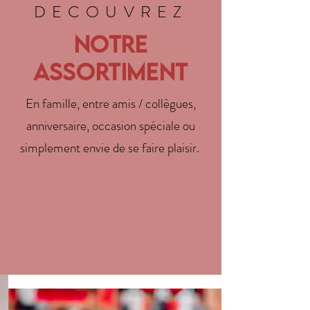
DECOUVREZ
Notre
ASSORTIMENT
En famille, entre amis / collègues,
anniversaire, occasion spéciale ou
simplement envie de se faire plaisir.