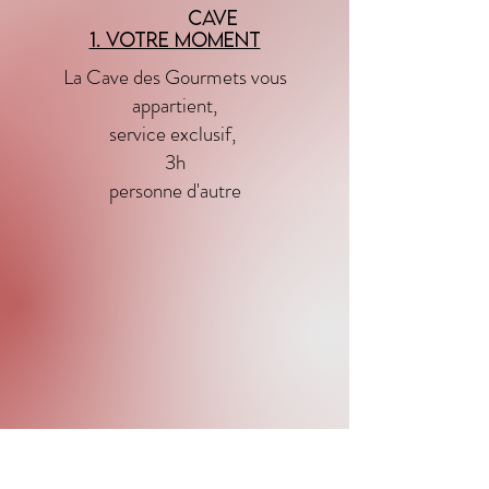
cave
1. Votre moment
La Cave des Gourmets vous
appartient,
service exclusif,
3h
personne d'autre