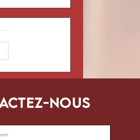
uerte One
actez-nous