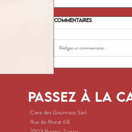
Commentaires
Rédigez un commentaire...
L'Herbe Folle - Blanc
Sec
Passez à la c
Cave des Gourmets Sàrl
Rue de Morat 68
2503 Bienne, Suisse