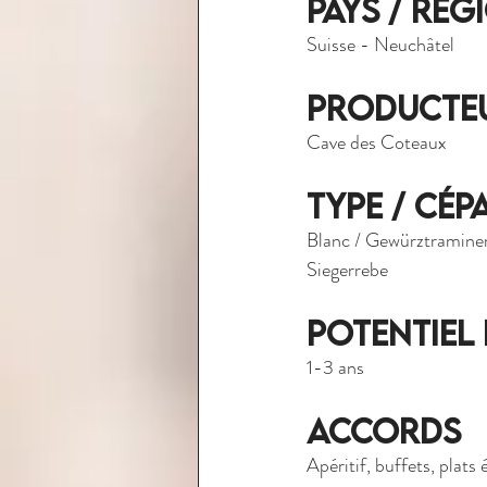
Pays / Rég
Suisse - Neuchâtel
Producte
Cave des Coteaux
Type / Cép
Blanc / Gewürztraminer,
Siegerrebe
Potentiel
1-3 ans
Accords
Apéritif, buffets, plats