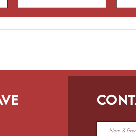
Dem
Demuerte Gold
ave
Cont